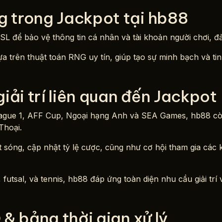
 trong Jackpot tại hb88
 để bảo vệ thông tin cá nhân và tài khoản người chơi, đả
a trên thuật toán RNG uy tín, giúp tạo sự minh bạch và tin
iải trí liên quan đến Jackpot
League 1, AFF Cup, Ngoại hạng Anh và SEA Games, hb88 cò
Thoại.
t sóng, cập nhật tỷ lệ cược, cũng như cơ hội tham gia các 
futsal, và tennis, hb88 đáp ứng toàn diện nhu cầu giải trí
 & bảng thời gian xử lý