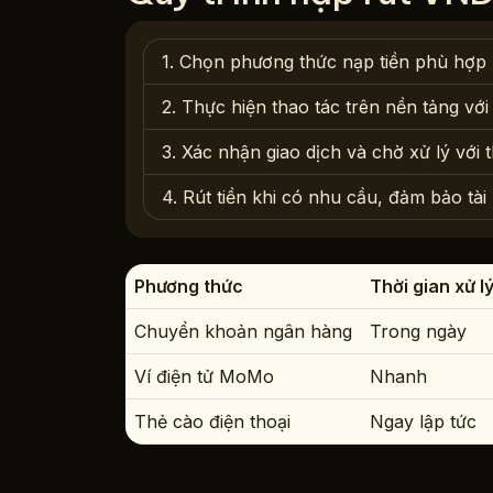
Chọn phương thức nạp tiền phù hợp 
Thực hiện thao tác trên nền tảng vớ
Xác nhận giao dịch và chờ xử lý với 
Rút tiền khi có nhu cầu, đảm bảo tà
Phương thức
Thời gian xử l
Chuyển khoản ngân hàng
Trong ngày
Ví điện tử MoMo
Nhanh
Thẻ cào điện thoại
Ngay lập tức