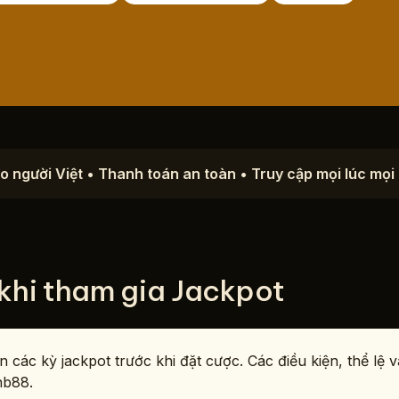
 Việt • Thanh toán an toàn • Truy cập mọi lúc mọi nơi
 khi tham gia Jackpot
in các kỳ jackpot trước khi đặt cược. Các điều kiện, thể lệ
hb88.