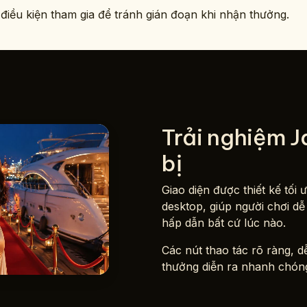
điều kiện tham gia để tránh gián đoạn khi nhận thưởng.
Trải nghiệm J
bị
Giao diện được thiết kế tố
desktop, giúp người chơi dễ
hấp dẫn bất cứ lúc nào.
Các nút thao tác rõ ràng, dễ
thưởng diễn ra nhanh chóng