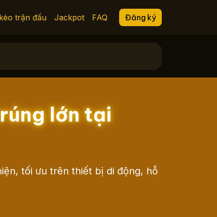
 kèo trận đấu
Jackpot
FAQ
Đăng ký
rúng lớn tại
n, tối ưu trên thiết bị di động, hỗ