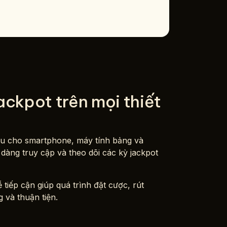
ackpot trên mọi thiết
i ưu cho smartphone, máy tính bảng và
 dàng truy cập và theo dõi các kỳ jackpot
 tiếp cận giúp quá trình đặt cược, rút
 và thuận tiện.