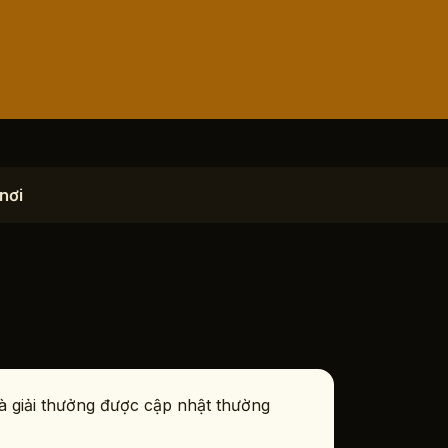
 và giải thưởng được cập nhật thường