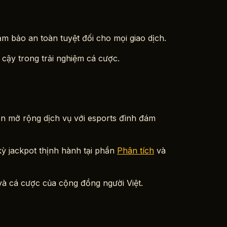
m bảo an toàn tuyệt đối cho mọi giao dịch.
 cậy trong trải nghiệm cá cược.
n mở rộng dịch vụ với esports đình đám
kỳ jackpot thịnh hành tại phần
Phân tích
và
 và cá cược của cộng đồng người Việt.