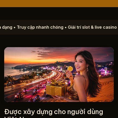
ruy cập nhanh chóng • Giải trí slot & live casino phong p
Được xây dựng cho người dùng