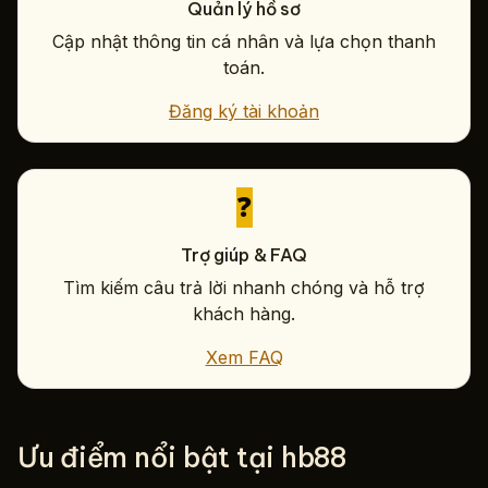
Quản lý hồ sơ
Cập nhật thông tin cá nhân và lựa chọn thanh
toán.
Đăng ký tài khoản
❓
Trợ giúp & FAQ
Tìm kiếm câu trả lời nhanh chóng và hỗ trợ
khách hàng.
Xem FAQ
Ưu điểm nổi bật tại hb88