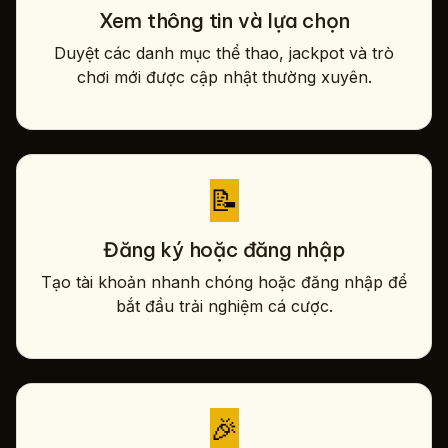
Xem thông tin và lựa chọn
Duyệt các danh mục thể thao, jackpot và trò
chơi mới được cập nhật thường xuyên.
📝
Đăng ký hoặc đăng nhập
Tạo tài khoản nhanh chóng hoặc đăng nhập để
bắt đầu trải nghiệm cá cược.
🎉