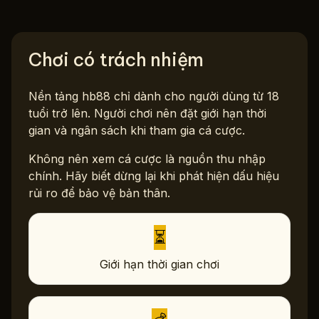
Chơi có trách nhiệm
Nền tảng hb88 chỉ dành cho người dùng từ 18
tuổi trở lên. Người chơi nên đặt giới hạn thời
gian và ngân sách khi tham gia cá cược.
Không nên xem cá cược là nguồn thu nhập
chính. Hãy biết dừng lại khi phát hiện dấu hiệu
rủi ro để bảo vệ bản thân.
⏳
Giới hạn thời gian chơi