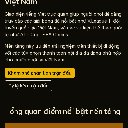
Việt Nam
Giao diện tiếng Việt trực quan giúp người chơi dễ dàng
truy cập các giải bóng đá nổi bật như V.League 1, đội
tuyển quốc gia Việt Nam, và các sự kiện thể thao quốc
tế như AFF Cup, SEA Games.
Nền tảng này ưu tiên trải nghiệm trên thiết bị di động,
với các tùy chọn thanh toán nội địa đa dạng phù hợp
cho người chơi tại Việt Nam.
Khám phá phân tích trận đấu
Tỷ lệ kèo trận đấu
Tổng quan điểm nổi bật nền tảng