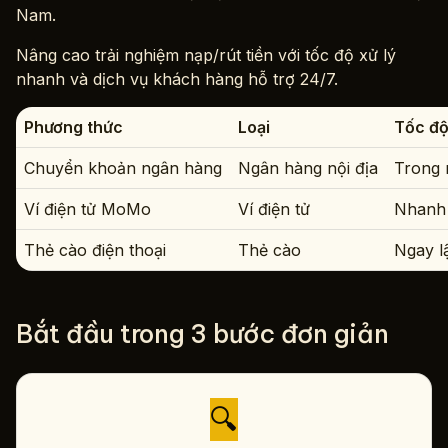
Nam.
Nâng cao trải nghiệm nạp/rút tiền với tốc độ xử lý
nhanh và dịch vụ khách hàng hỗ trợ 24/7.
Phương thức
Loại
Tốc độ
Chuyển khoản ngân hàng
Ngân hàng nội địa
Trong 
Ví điện tử MoMo
Ví điện tử
Nhanh
Thẻ cào điện thoại
Thẻ cào
Ngay l
Bắt đầu trong 3 bước đơn giản
🔍