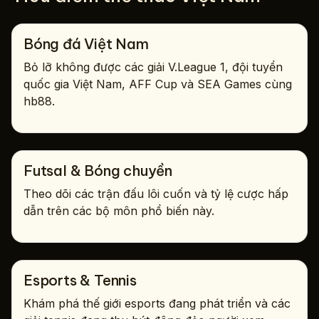
Bóng đá Việt Nam
Bỏ lỡ không được các giải V.League 1, đội tuyển
quốc gia Việt Nam, AFF Cup và SEA Games cùng
hb88.
Futsal & Bóng chuyền
Theo dõi các trận đấu lôi cuốn và tỷ lệ cược hấp
dẫn trên các bộ môn phổ biến này.
Esports & Tennis
Khám phá thế giới esports đang phát triển và các