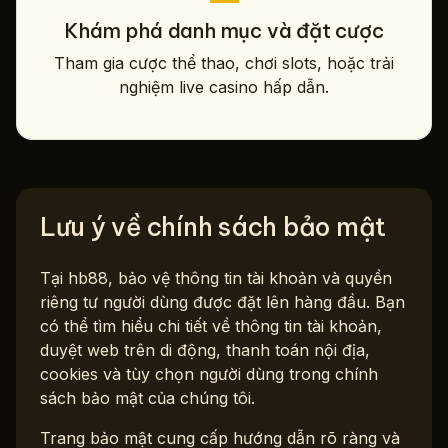
Khám phá danh mục và đặt cược
Tham gia cược thể thao, chơi slots, hoặc trải
nghiệm live casino hấp dẫn.
Lưu ý về chính sách bảo mật
Tại hb88, bảo vệ thông tin tài khoản và quyền
riêng tư người dùng được đặt lên hàng đầu. Bạn
có thể tìm hiểu chi tiết về thông tin tài khoản,
duyệt web trên di động, thanh toán nội địa,
cookies và tùy chọn người dùng trong chính
sách bảo mật của chúng tôi.
Trang bảo mật cung cấp hướng dẫn rõ ràng và