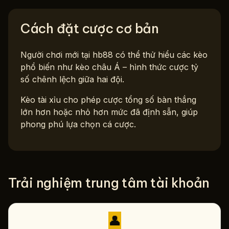
Cách đặt cược cơ bản
Người chơi mới tại hb88 có thể thử hiểu các kèo
phổ biến như kèo châu Á – hình thức cược tỷ
số chênh lệch giữa hai đội.
Kèo tài xỉu cho phép cược tổng số bàn thắng
lớn hơn hoặc nhỏ hơn mức đã định sẵn, giúp
phong phú lựa chọn cá cược.
Trải nghiệm trung tâm tài khoản
👤