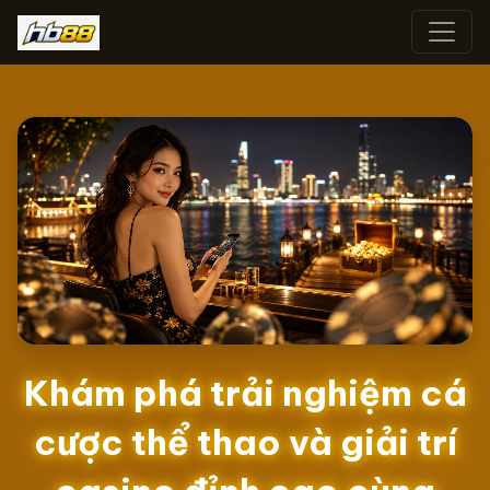
Khám phá trải nghiệm cá
cược thể thao và giải trí