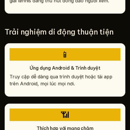
giải tennis đang thu hút đông đảo người xem.
Trải nghiệm di động thuận tiện
📱
Ứng dụng Android & Trình duyệt
Truy cập dễ dàng qua trình duyệt hoặc tải app
trên Android, mọi lúc mọi nơi.
📶
Thích hợp với mạng chậm